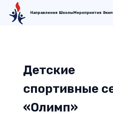
Направления
Школы
Мероприятия
Экип
Детские
спортивные с
«
Олимп
»