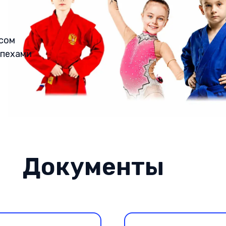
есом
спехами
Документы