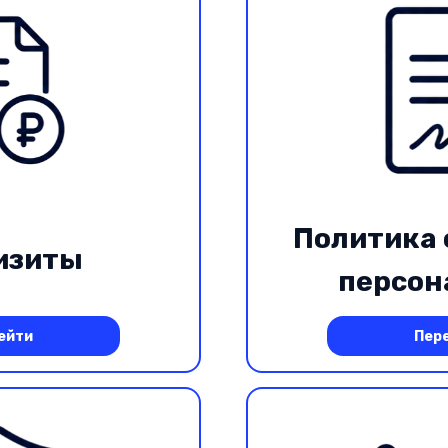
Политика 
изиты
персон
дан
ейти
Пер