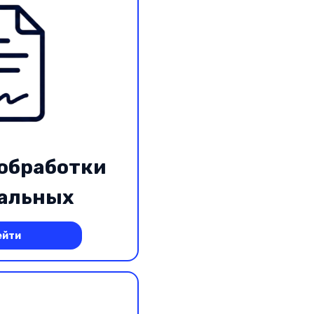
обработки
альных
ных
ейти