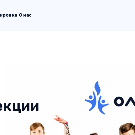
ировка
О нас
екции